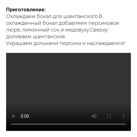
Приготовление:
Охлаждаем бокал для шампанского.В
охлажденный бокал добавляем персиковое
пюре, лимонный сок и медовуху.Сверху
доливаем шампанское.
Украшаем дольками персика и наслаждаемся!