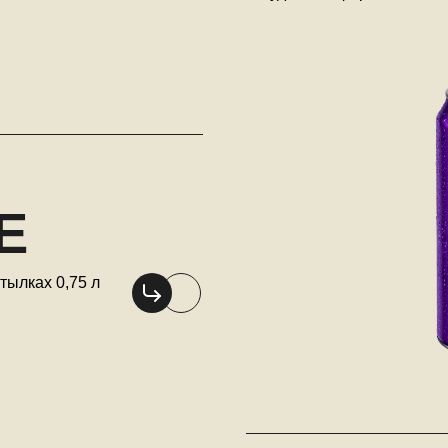
E
тылках 0,75 л