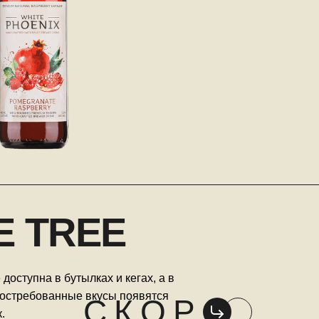
E TREE
доступна в бутылках и кегах, а в
остребованные вкусы появятся
С К О Р
.