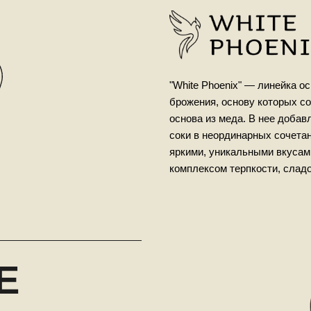
"White Phoenix" — линейка о
брожения, основу которых с
основа из меда. В нее доба
соки в неординарных сочетан
яркими, уникальными вкуса
комплексом терпкости, сладо
E